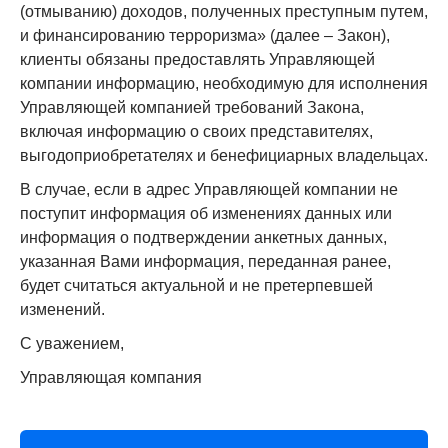
ОПИФ рыночных финансовых инструментов
(отмыванию) доходов, полученных преступным путем,
«Энергетическая перспектива»,
и финансированию терроризма» (далее – Закон),
ОПИФ рыночных финансовых инструментов
клиенты обязаны предоставлять Управляющей
«Глобальные инновации»,
компании информацию, необходимую для исполнения
ОПИФ рыночных финансовых инструментов
Управляющей компанией требований Закона,
«Глобальный рынок акций» (далее - Фонды).
включая информацию о своих представителях,
выгодоприобретателях и бенефициарных владельцах.
Дополнительных действий от владельцев паев не
требуется. Срок владения паями при передаче Фондов
В случае, если в адрес Управляющей компании не
не прерывается.
поступит информация об изменениях данных или
информация о подтверждении анкетных данных,
Актуальная информация о Фондах размещена на сайте
указанная Вами информация, переданная ранее,
АО УК «БКС»:
https://bcs.ru/am/pif
.
будет считаться актуальной и не претерпевшей
Оформить заявки на операции с инвестиционными
изменений.
паями ПИФ можно в ближайшем офисе БКС. Список
С уважением,
адресов офисов доступен на сайте АО УК «БКС» в
разделе «Раскрытие информации» подраздел
Управляющая компания
«Сведения об агентах»:
https://bcs.ru/am/company/disclosure