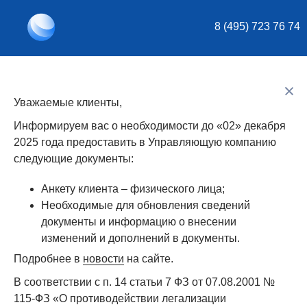
8 (495) 723 76 74
Уважаемые клиенты,
Уважаемые клиенты!
Информируем вас о необходимости до «02» декабря
Следующие открытые паевые фонды перешли под
2025 года предоставить в Управляющую компанию
управление АО УК «БКС»:
следующие документы:
ОПИФ рыночных финансовых инструментов «Фонд
Анкету клиента – физического лица;
Профессиональный»,
Необходимые для обновления сведений
ОПИФ рыночных финансовых инструментов
документы и информацию о внесении
«Природные ресурсы»,
изменений и дополнений в документы.
ОПИФ рыночных финансовых инструментов «Фонд
Подробнее в
новости
на сайте.
Консервативный»,
ОПИФ рыночных финансовых инструментов «Акции
В соответствии с п. 14 статьи 7 ФЗ от 07.08.2001 №
роста»,
115-ФЗ «О противодействии легализации